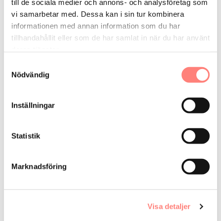
till de sociala medier och annons- och analysföretag som
vi samarbetar med. Dessa kan i sin tur kombinera
informationen med annan information som du har
Få vårt nyhetsbrev
tillhandahållit eller som de har samlat in när du har använt
Eneff ger dig senaste nytt gällande effekt och
deras tjänster.
energieffektivisering – nyhetsbrevet skickas ut en
Samtyckesval
gång i kvartalet
Nödvändig
E-
Inställningar
post
Genom att registrera din e-post så godkänner du vår
Statistik
hantering av personuppgifter och tillåter oss att skicka
dig relevanta nyhetsbrev.
Marknadsföring
Prenumerera
Visa detaljer