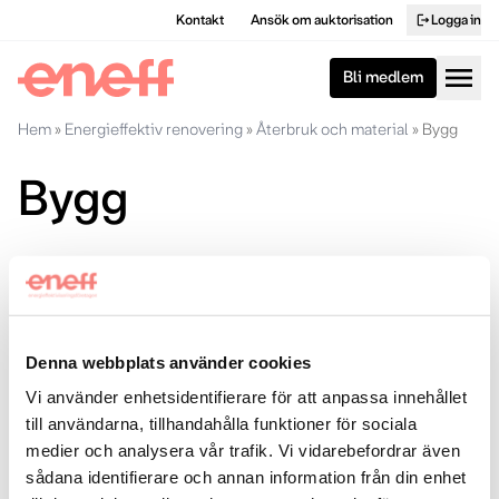
Kontakt
Ansök om auktorisation
Logga in
logout
menu
Bli medlem
Hem
»
Energieffektiv renovering
»
Återbruk och material
»
Bygg
Bygg
Bygg- och rivningsavfall står för cirka en tredjedel av
Sveriges avfallsmängder. Men tusentals ton av det håller så
hög kvalitet att det kan fortsätta användas. Totalt försvinner
material till ett värde av 19 miljarder kronor årligen ur den
Denna webbplats använder cookies
svenska ekonomin till följd av dagens linjära materialflöden i
Vi använder enhetsidentifierare för att anpassa innehållet
våra byggnader.
till användarna, tillhandahålla funktioner för sociala
Läs mer om cirkulärt byggande
medier och analysera vår trafik. Vi vidarebefordrar även
sådana identifierare och annan information från din enhet