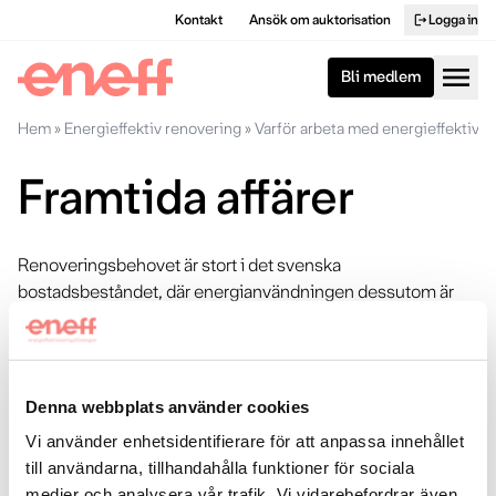
Kontakt
Ansök om auktorisation
Logga in
logout
menu
Bli medlem
Hem
»
Energieffektiv renovering
»
Varför arbeta med energieffektivis
Framtida affärer
Renoveringsbehovet är stort i det svenska
bostadsbeståndet, där energianvändningen dessutom är
hög. Ditt bygg- eller installationsföretag kan med fördel
samverka med andra för att förbättra detta. De nuvarande
höga elpriserna gör att det nu är ännu mer lönsamt att
energieffektivisera.
Denna webbplats använder cookies
Genom att lära dig mer om kundmötet, lönsamma och
Vi använder enhetsidentifierare för att anpassa innehållet
energieffektiva renoveringar kan du bemöta kunden på
till användarna, tillhandahålla funktioner för sociala
bästa sätt och säkra fler framtida affärer.
medier och analysera vår trafik. Vi vidarebefordrar även