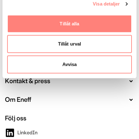
Visa detaljer
Tillåt alla
Tillåt urval
Sveriges intresseorganisation för energieffektvisering
Avvisa
Kontakt & press
Om Eneff
Följ oss
LinkedIn