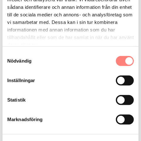
sådana identifierare och annan information från din enhet
Tips för framtida affärer
till de sociala medier och annons- och analysföretag som
vi samarbetar med. Dessa kan i sin tur kombinera
informationen med annan information som du har
tillhandahållit eller som de har samlat in när du har använt
Få vårt nyhetsbrev
deras tjänster.
Samtyckesval
Eneff ger dig senaste nytt gällande effekt och
Nödvändig
energieffektivisering – nyhetsbrevet skickas ut en
gång i kvartalet
Inställningar
E-
post
Statistik
Genom att registrera din e-post så godkänner du vår
hantering av personuppgifter och tillåter oss att skicka
Marknadsföring
dig relevanta nyhetsbrev.
Prenumerera