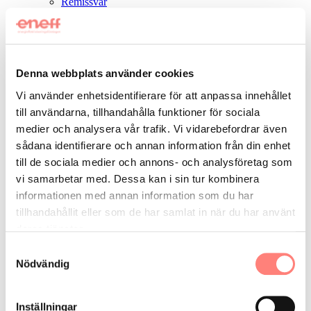
Remissvar
Pristagare
Vad gör Eneff
chevron_right
chevron_left
Hitta företag
Denna webbplats använder cookies
Auktorisation Eneff
Vi använder enhetsidentifierare för att anpassa innehållet
Nätverk
Affärsutveckling
till användarna, tillhandahålla funktioner för sociala
Projekt och samverkan
medier och analysera vår trafik. Vi vidarebefordrar även
Tankesmedjan ”Fokus: Energieffektivisering”
sådana identifierare och annan information från din enhet
Tankesmedjan ”Fokus: Energieffektiv Industri”
Om Eneff
chevron_right
till de sociala medier och annons- och analysföretag som
chevron_left
vi samarbetar med. Dessa kan i sin tur kombinera
informationen med annan information som du har
Om oss
tillhandahållit eller som de har samlat in när du har använt
Medlemmar
Styrelse
deras tjänster.
Expertgrupp
Samtyckesval
Kontakt
Nödvändig
Press
För medlemmar
chevron_right
chevron_left
Inställningar