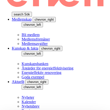
search
Sök
Medlemskap
chevron_right
chevron_left
Bli medlem
Medlemsförmåner
Medlemsavgifter
Kunskap & fakta
chevron_right
chevron_left
Kunskapsbanken
Åtgärder för energieffektivisering
Energieffektiv renovering
Goda exempel
Aktuellt
chevron_right
chevron_left
Nyheter
Kalender
Nyhetsbrev