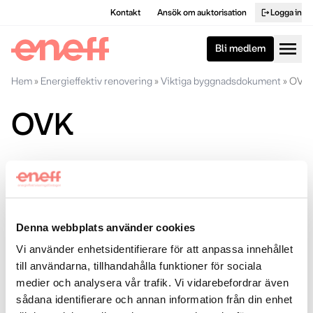
Kontakt
Ansök om auktorisation
Logga in
logout
menu
Bli medlem
Hem
»
Energieffektiv renovering
»
Viktiga byggnadsdokument
»
OVK
OVK
En obligatorisk ventilationskontroll ska göras i de flesta
byggnader med löpande intervall. Dokumentation kring
detta ger viktig information till arbetet med
energieffektivisering. Dels kan det finnas förslag på
Denna webbplats använder cookies
energieffektiviseringsåtgärder i protokollet, dels kan man få
Vi använder enhetsidentifierare för att anpassa innehållet
uppslag på åtgärder.
till användarna, tillhandahålla funktioner för sociala
Läs mer på Boverkets hemsida
medier och analysera vår trafik. Vi vidarebefordrar även
sådana identifierare och annan information från din enhet