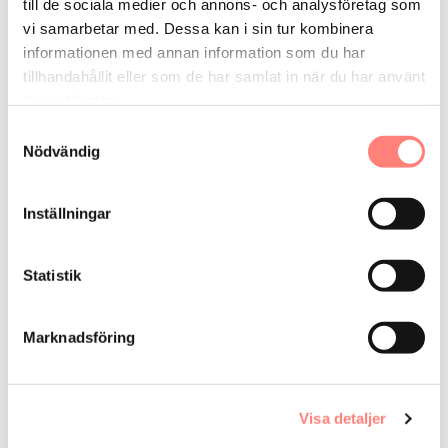
till de sociala medier och annons- och analysföretag som
vi samarbetar med. Dessa kan i sin tur kombinera
informationen med annan information som du har
Få vårt nyhetsbrev
tillhandahållit eller som de har samlat in när du har använt
Eneff ger dig senaste nytt gällande effekt och
deras tjänster.
energieffektivisering – nyhetsbrevet skickas ut en
Samtyckesval
gång i kvartalet
Nödvändig
E-
Inställningar
post
Genom att registrera din e-post så godkänner du vår
Statistik
hantering av personuppgifter och tillåter oss att skicka
dig relevanta nyhetsbrev.
Marknadsföring
Prenumerera
Visa detaljer