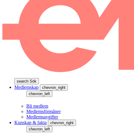
search
Sök
Medlemskap
chevron_right
chevron_left
Bli medlem
Medlemsförmåner
Medlemsavgifter
Kunskap & fakta
chevron_right
chevron_left