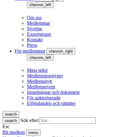
chevron_left
Om oss
Medlemmar
Styrelse
Expertgrupp
Kontakt
Press
För medlemmar
chevron_right
chevron_left
Mina sidor
Medlemslogotyper
Medlemsnytt
Medlemsevent
Inspelningar och dokument
För auktoriserade
Erbjudanden och rabatter
search
Sök efter:
search
Esc
Bli medlem
menu