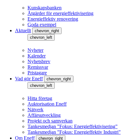
Kunskapsbanken
Åtgärder för energieffektivisering
Energieffektiv renovering
Goda exempel
Aktuellt
chevron_right
chevron_left
Nyheter
Kalender
Nyhetsbrev
Remissvar
Pristagare
Vad gör Eneff
chevron_right
chevron_left
Hitta företag
Auktorisation Eneff
Nätverk
Affärsutveckling
Projekt och samverkan
Tankesmedjan ”Fokus: Energieffektivisering”
Tankesmedjan ”Fokus: Energieffektiv Industri”
Om Eneff
chevron_right