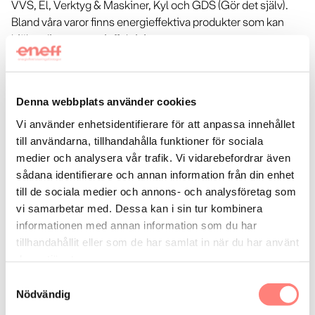
VVS, El, Verktyg & Maskiner, Kyl och GDS (Gör det själv).
Bland våra varor finns energieffektiva produkter som kan
hjälpa dig att energieffektivisera.
Här h
i
ttar du råd om energieffektivisering
:
Ahlsell driver hemsidan energieffektiv.com
Denna webbplats använder cookies
Läs om Grön installatör här
Vi använder enhetsidentifierare för att anpassa innehållet
till användarna, tillhandahålla funktioner för sociala
Vi vänder oss till
medier och analysera vår trafik. Vi vidarebefordrar även
sådana identifierare och annan information från din enhet
Övrigt
till de sociala medier och annons- och analysföretag som
vi samarbetar med. Dessa kan i sin tur kombinera
Energitjänster vi utför
informationen med annan information som du har
tillhandahållit eller som de har samlat in när du har använt
El övrigt
Kyla
Värme och varmvatten
deras tjänster.
Ventilation och värmeåtervinning
Samtyckesval
Nödvändig
ahlsell.se
open_in_new