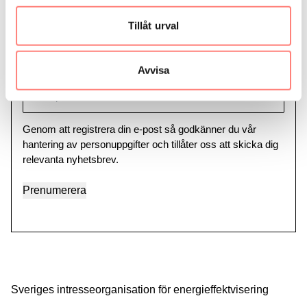
Eneff ger dig senaste nytt gällande effekt och
Tillåt urval
energieffektivisering – nyhetsbrevet skickas ut en
gång i kvartalet
Avvisa
E-
post
Genom att registrera din e-post så godkänner du vår
hantering av personuppgifter och tillåter oss att skicka dig
relevanta nyhetsbrev.
Prenumerera
Sveriges intresseorganisation för energieffektvisering