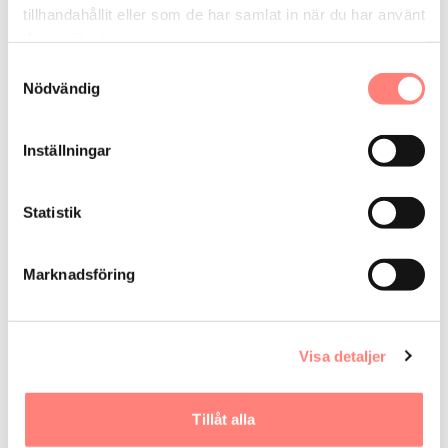
Energikartläggning
Konsulttjänster övrigt
tillhandahållit eller som de har samlat in när du har använt
deras tjänster.
open_in_new
www.energiexpertis.se
Samtyckesval
Nödvändig
Kontaktpersoner
Petter Börjesson
Inställningar
0703582726
petter@energiexpertis.se
Statistik
Vi är verksamma i:
Dalarnas län
Gävleborgs län
Uppsala län
Marknadsföring
Västmanlands län
Värmlands län
Örebro län
Jämtlands län
Visa detaljer
Tillåt alla
Få vårt nyhetsbrev