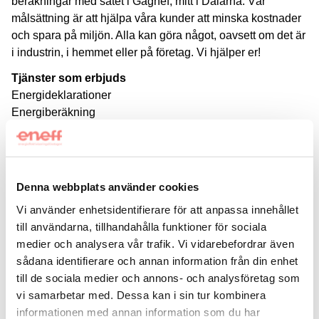
beräkningar med sätet i Gagnef, mitt i Dalarna. Vår
målsättning är att hjälpa våra kunder att minska kostnader
och spara på miljön. Alla kan göra något, oavsett om det är
i industrin, i hemmet eller på företag. Vi hjälper er!
Tjänster som erbjuds
Energideklarationer
Energiberäkning
Energikartläggning
Klimatdeklarationer
Inspektion med värmekamera
Denna webbplats använder cookies
Vi vänder oss till
Vi använder enhetsidentifierare för att anpassa innehållet
till användarna, tillhandahålla funktioner för sociala
Bostadsrättsförening
Flerbostadshusägare
Industriföretag
medier och analysera vår trafik. Vi vidarebefordrar även
Kontorshyresgäst
Lokalfastighetsägare
Småhusägare
Övrigt
sådana identifierare och annan information från din enhet
till de sociala medier och annons- och analysföretag som
Energitjänster vi utför
vi samarbetar med. Dessa kan i sin tur kombinera
informationen med annan information som du har