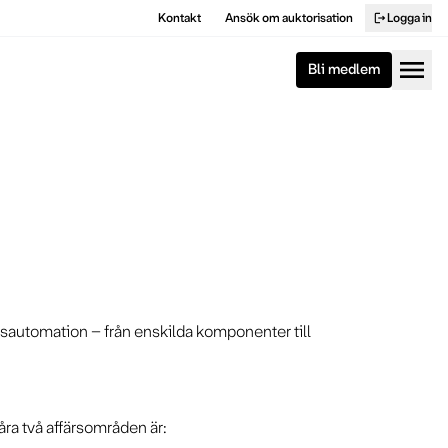
Kontakt
Ansök om auktorisation
Logga in
logout
menu
Bli medlem
ssautomation – från enskilda komponenter till
åra två affärsområden är: