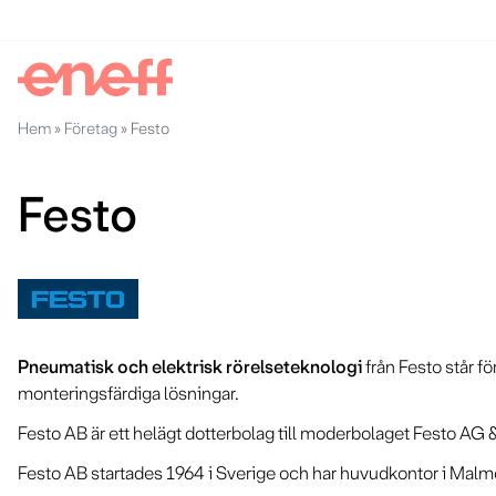
Hem
»
Företag
»
Festo
Festo
Pneumatisk och elektrisk rörelseteknologi
från Festo står f
monteringsfärdiga lösningar.
Festo AB är ett helägt dotterbolag till moderbolaget Festo AG &
Festo AB startades 1964 i Sverige och har huvudkontor i Malmö s