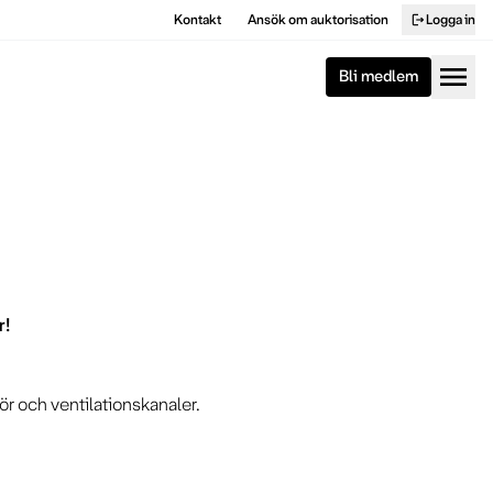
Kontakt
Ansök om auktorisation
Logga in
logout
menu
Bli medlem
r!
rör och ventilationskanaler.