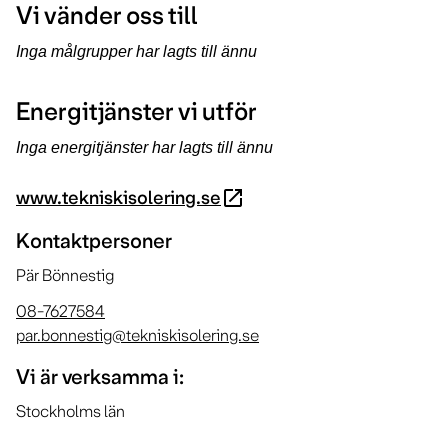
Vi vänder oss till
Inga målgrupper har lagts till ännu
Energitjänster vi utför
Inga energitjänster har lagts till ännu
www.tekniskisolering.se
open_in_new
Kontaktpersoner
Pär Bönnestig
08-7627584
par.bonnestig@tekniskisolering.se
Vi är verksamma i:
Stockholms län