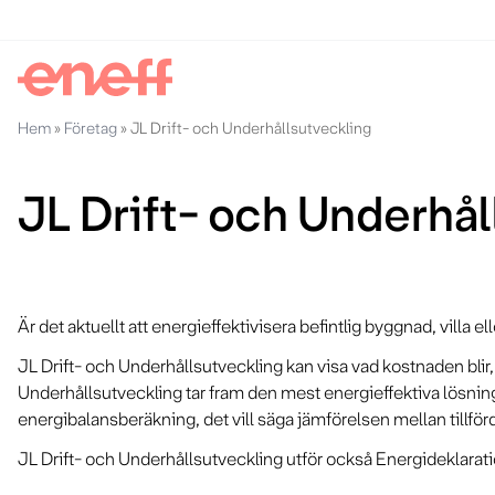
Hem
»
Företag
»
JL Drift- och Underhållsutveckling
JL Drift- och Underhål
Är det aktuellt att energieffektivisera befintlig byggnad, villa
JL Drift- och Underhållsutveckling kan visa vad kostnaden bl
Underhållsutveckling tar fram den mest energieffektiva lösn
energibalansberäkning, det vill säga jämförelsen mellan tillf
JL Drift- och Underhållsutveckling utför också Energideklarat