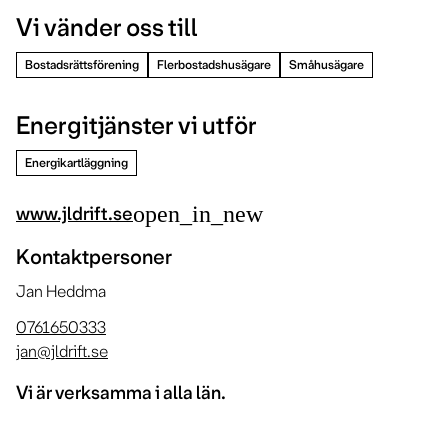
Vi vänder oss till
Bostadsrättsförening
Flerbostadshusägare
Småhusägare
Energitjänster vi utför
Energikartläggning
open_in_new
www.jldrift.se
Kontaktpersoner
Jan Heddma
0761650333
jan@jldrift.se
Vi är verksamma i alla län.