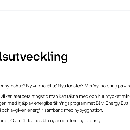
lsutveckling
 eller hyreshus? Ny värmekälla? Nya fönster? Mer/ny isolering på v
ir, vilken återbetalningstid man kan räkna med och hur mycket mi
ingen med hjälp av energiberäkningsprogrammet BIM Energy Evalu
örd och avgiven energi, i samband med nybyggnation.
ioner, Överlåtelsebesiktningar och Termografering.