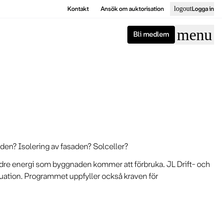
Kontakt
Ansök om auktorisation
logout
Logga in
menu
Bli medlem
inden? Isolering av fasaden? Solceller?
ndre energi som byggnaden kommer att förbruka. JL Drift- och
ation. Programmet uppfyller också kraven för