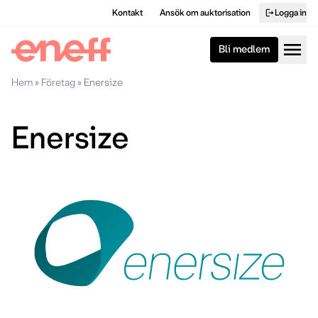
Kontakt
Ansök om auktorisation
Logga in
logout
menu
Bli medlem
Hem
»
Företag
»
Enersize
Enersize