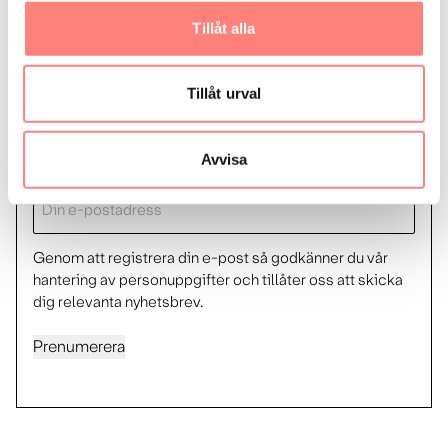
Tillåt alla
Få vårt nyhetsbrev
Eneff ger dig senaste nytt gällande effekt och
Tillåt urval
energieffektivisering – nyhetsbrevet skickas ut en
gång i kvartalet
Avvisa
E-
post
Genom att registrera din e-post så godkänner du vår
hantering av personuppgifter och tillåter oss att skicka
dig relevanta nyhetsbrev.
Prenumerera