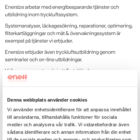
Enersize arbetar med energibesparande tjänster och
utbildning inom tryckluftssystem.
Systemanalyser, läckagesökning, reparationer, optimering,
filterkartläggningar och mät & övervakningssystem är
exempel på tjänster vi erbjuder.
Enersize erbjuder även tryckluftsutbildning genom
seminarier och on-line utbildningar.
Vi finns representerade i ett flertal länder.
Vi vänder oss till
Denna webbplats använder cookies
Industriföretag
Vi använder enhetsidentifierare för att anpassa innehållet
till användarna, tillhandahålla funktioner för sociala
Energitjänster vi utför
medier och analysera vår trafik. Vi vidarebefordrar även
sådana identifierare och annan information från din enhet
Tryckluftssystem
Konsulttjänster övrigt
Utbildning
till de sociala medier och annons- och analysföretag som
Mätning och visualisering