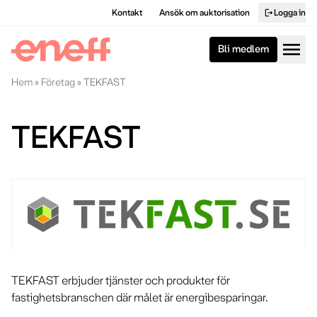
Kontakt
Ansök om auktorisation
Logga in
logout
menu
Bli medlem
Hem
»
Företag
»
TEKFAST
TEKFAST
TEKFAST erbjuder tjänster och produkter för
fastighetsbranschen där målet är energibesparingar.