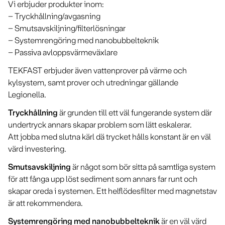
Vi erbjuder produkter inom:
– Tryckhållning/avgasning
– Smutsavskiljning/filterlösningar
– Systemrengöring med nanobubbelteknik
– Passiva avloppsvärmeväxlare
TEKFAST erbjuder även vattenprover på värme och
kylsystem, samt prover och utredningar gällande
Legionella.
Tryckhållning
är grunden till ett väl fungerande system där
undertryck annars skapar problem som lätt eskalerar.
Att jobba med slutna kärl dä trycket hålls konstant är en väl
värd investering.
Smutsavskiljning
är något som bör sitta på samtliga system
för att fånga upp löst sediment som annars far runt och
skapar oreda i systemen. Ett helflödesfilter med magnetstav
är att rekommendera.
Systemrengöring med nanobubbelteknik
är en väl värd