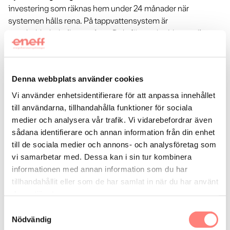
investering som räknas hem under 24 månader när
systemen hålls rena. På tappvattensystem är
nanobubbelteknik ett måste. Dels för att skydda samtliga
systemkomponenter, men även för att eliminera risk för
Legionella. Bakterier behöver ”boplatser” och det är i den
mikrobiella biofilmen som bakterier växer till. Därför är
Denna webbplats använder cookies
förebyggande underhåll av just tappvattensystem så
viktiga. Kontaka oss på TEKFAST så hjälper vi er vidare med
Vi använder enhetsidentifierare för att anpassa innehållet
behandling av era tappvattensystem.
till användarna, tillhandahålla funktioner för sociala
medier och analysera vår trafik. Vi vidarebefordrar även
Med en
passiv avloppsvärmeväxlare
kan vi ta tillvara den
sådana identifierare och annan information från din enhet
restenergi som finns i avloppsvattnet och som vi redan
till de sociala medier och annons- och analysföretag som
betalt för. Referenser och tester visar att ca 25 % av
vi samarbetar med. Dessa kan i sin tur kombinera
kostnader för uppvärmning av tappvarmvatten kan
informationen med annan information som du har
reduceras när vi återvinner energin från avloppen. En
tillhandahållit eller som de har samlat in när du har använt
växlare kan även användas till en borrhålsräddare där hålen
deras tjänster.
inte räcker till och borrning av nya hål är svårt eller omöjlig.
Samtyckesval
Vi värmer då vätskan som ska in i värmepumpen och skapar
Nödvändig
därmed mer energi, samtidigt som vi ger maskinen