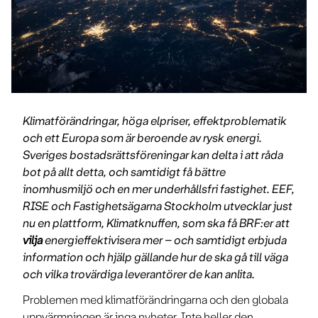
Klimatförändringar, höga elpriser, effektproblematik
och ett Europa som är beroende av rysk energi.
Sveriges bostadsrättsföreningar kan delta i att råda
bot på allt detta, och samtidigt få bättre
inomhusmiljö och en mer underhållsfri fastighet. EEF,
RISE och Fastighetsägarna Stockholm utvecklar just
nu en plattform, Klimatknuffen, som ska få BRF:er att
vilja
energieffektivisera mer – och samtidigt erbjuda
information och hjälp gällande hur de ska gå till väga
och vilka trovärdiga leverantörer de kan anlita.
Problemen med klimatförändringarna och den globala
uppvärmningen är inga nyheter. Inte heller den