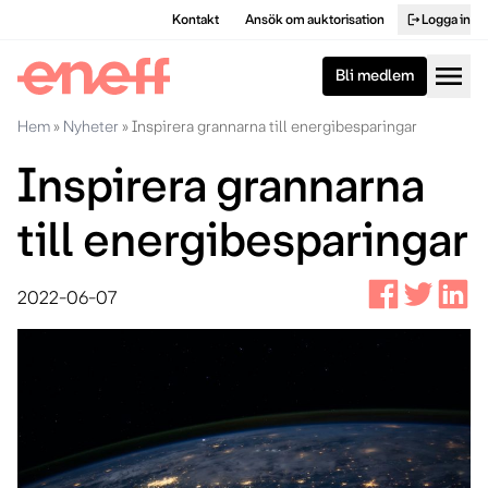
Kontakt
Ansök om auktorisation
Logga in
logout
menu
Bli medlem
Hem
»
Nyheter
»
Inspirera grannarna till energibesparingar
Inspirera grannarna
till energibesparingar
2022-06-07