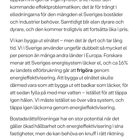
kommande effektproblematiken; det är för trångt i
elledningarna för den mängden el Sveriges bostäder
och industrier behöver. Samtidigt blir elen dyrare och
dyrare, och den kommer troligtvis att fortsätta öka i pris.
Vi kan bygga ut elnätet – men det är dyrt och tar lång
tid. Vi i Sverige använder ungefär dubbelt så mycket el
per person än många andra länder i Europa. Forskare
menar att Sveriges energisystem läcker el, och ca 16%
av landets elförbrukning går att
frigöra
genom
energieffektivisering. Att bygga ut elnätet skulle
därmed vara som att bygga ut ett badkar som läcker, för
att sedan fylla på med mer vatten – istället för att täppa
igen hålen. Vi måste istället se över våra system, och
täppa igen läckorna genom energieffektivisering.
Bostadsrättsföreningar har en stor potential när det
gäller ökad hållbarhet och energieffektivisering i sina
fastigheter, men de kan behöva en knuff i rätt riktning