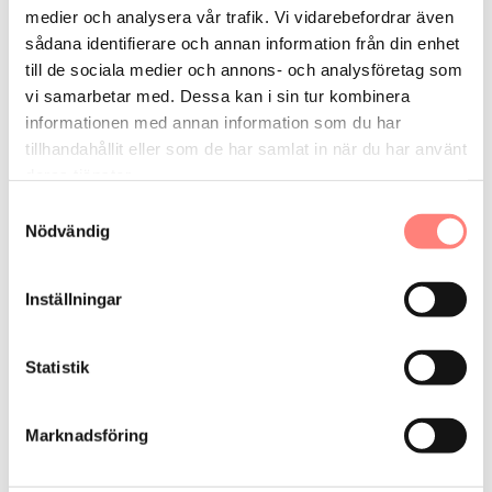
medier och analysera vår trafik. Vi vidarebefordrar även
sådana identifierare och annan information från din enhet
till de sociala medier och annons- och analysföretag som
vi samarbetar med. Dessa kan i sin tur kombinera
informationen med annan information som du har
tillhandahållit eller som de har samlat in när du har använt
deras tjänster.
Detta är endast en prototyp, den färdiga sidan lanseras
Samtyckesval
hösten 2022
Nödvändig
Målet är att ta fram en samlingsplats där
bostadsrättsföreningar ska kunna inspireras av
Inställningar
varandra till att genomföra fler åtgärder och på så sätt
minska klimatpåverkan! Plattformen består av en
Statistik
interaktiv karta, på vilken det går att se sina egna och
andras byggnader och vilka energiåtgärder andra
bostadsrättsföreningar har genomfört. På
Marknadsföring
samlingsplatsen kan föreningarna även tipsa varandra
om bra leverantörer/förvaltare, som då är verksamma i