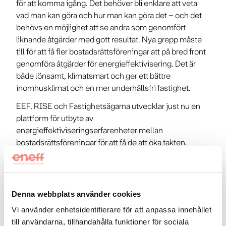
för att komma igång. Det behöver bli enklare att veta
vad man kan göra och hur man kan göra det – och det
behövs en möjlighet att se andra som genomfört
liknande åtgärder med gott resultat. Nya grepp måste
till för att få fler bostadsrättsföreningar att på bred front
genomföra åtgärder för energieffektivisering. Det är
både lönsamt, klimatsmart och ger ett bättre
inomhusklimat och en mer underhållsfri fastighet.
EEF, RISE och Fastighetsägarna utvecklar just nu en
plattform för utbyte av
energieffektiviseringserfarenheter mellan
bostadsrättsföreningar för att få de att öka takten.
Denna plattform har som syfte att få BRF:er att
vilja
energieffektivisera mer – och samtidigt erbjuda
information och hjälp gällande hur de ska gå till väga
och vilka trovärdiga leverantörer de kan anlita.
Denna webbplats använder cookies
Vi använder enhetsidentifierare för att anpassa innehållet
till användarna, tillhandahålla funktioner för sociala