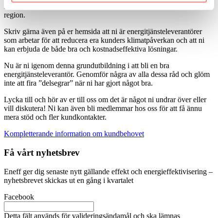
industrin, till exempel energibolag och tekniska förvaltare i er
region.
Skriv gärna även på er hemsida att ni är energitjänsteleverantörer
som arbetar för att reducera era kunders klimatpåverkan och att ni
kan erbjuda de både bra och kostnadseffektiva lösningar.
Nu är ni igenom denna grundutbildning i att bli en bra
energitjänsteleverantör. Genomför några av alla dessa råd och glöm
inte att fira ”delsegrar” när ni har gjort något bra.
Lycka till och hör av er till oss om det är något ni undrar över eller
vill diskutera! Ni kan även bli medlemmar hos oss för att få ännu
mera stöd och fler kundkontakter.
Kompletterande information om kundbehovet
Få vårt nyhetsbrev
Eneff ger dig senaste nytt gällande effekt och energieffektivisering –
nyhetsbrevet skickas ut en gång i kvartalet
Facebook
Detta fält används för valideringsändamål och ska lämnas