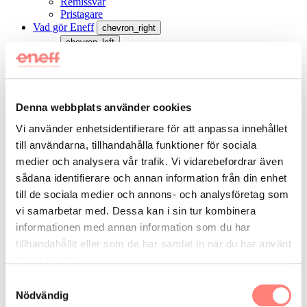
Remissvar
Pristagare
Vad gör Eneff
chevron_right
chevron_left
Hitta företag
Auktorisation Eneff
Nätverk
Affärsutveckling
Denna webbplats använder cookies
Projekt och samverkan
Vi använder enhetsidentifierare för att anpassa innehållet
Tankesmedjan ”Fokus: Energieffektivisering”
Tankesmedjan ”Fokus: Energieffektiv Industri”
till användarna, tillhandahålla funktioner för sociala
Om Eneff
chevron_right
medier och analysera vår trafik. Vi vidarebefordrar även
chevron_left
sådana identifierare och annan information från din enhet
till de sociala medier och annons- och analysföretag som
Om oss
vi samarbetar med. Dessa kan i sin tur kombinera
Medlemmar
Styrelse
informationen med annan information som du har
Expertgrupp
tillhandahållit eller som de har samlat in när du har använt
Kontakt
deras tjänster.
Press
För medlemmar
chevron_right
Samtyckesval
chevron_left
Nödvändig