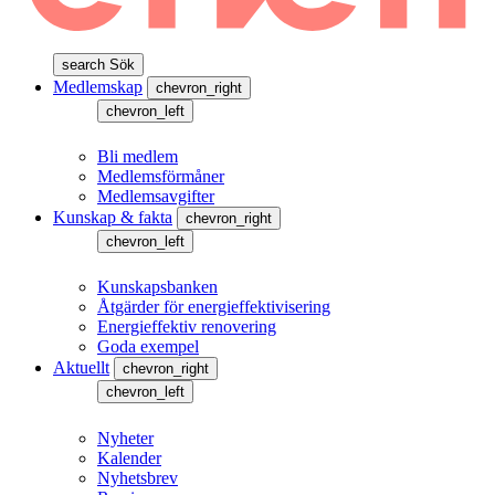
search
Sök
Medlemskap
chevron_right
chevron_left
Bli medlem
Medlemsförmåner
Medlemsavgifter
Kunskap & fakta
chevron_right
chevron_left
Kunskapsbanken
Åtgärder för energieffektivisering
Energieffektiv renovering
Goda exempel
Aktuellt
chevron_right
chevron_left
Nyheter
Kalender
Nyhetsbrev