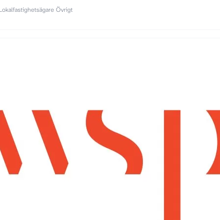
Lokalfastighetsägare
Övrigt