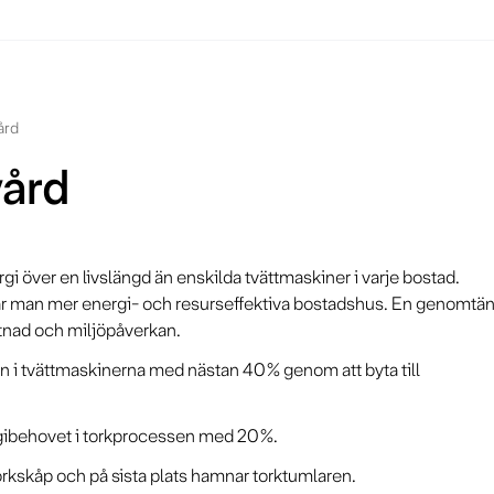
ård
vård
över en livslängd än enskilda tvättmaskiner i varje bostad.
n får man mer energi- och resurseffektiva bostadshus. En genomtä
tnad och miljöpåverkan.
en i tvättmaskinerna med nästan 40% genom att byta till
rgibehovet i torkprocessen med 20%.
orkskåp och på sista plats hamnar torktumlaren.