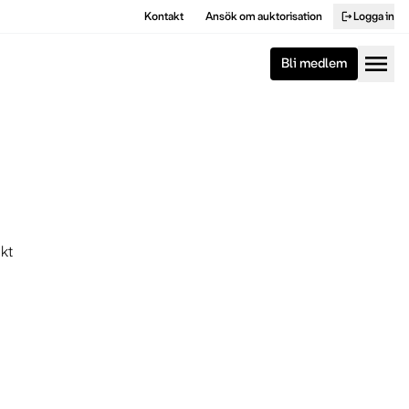
Kontakt
Ansök om auktorisation
Logga in
logout
menu
Bli medlem
nkt