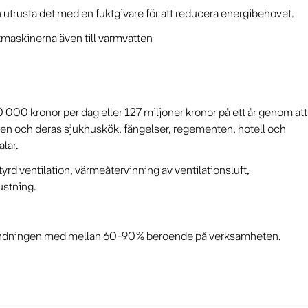
ch utrusta det med en fuktgivare för att reducera energibehovet.
ttmaskinerna även till varmvatten
000 kronor per dag eller 127 miljoner kronor på ett år genom att
ingen och deras sjukhuskök, fängelser, regementen, hotell och
lar.
rd ventilation, värmeåtervinning av ventilationsluft,
ustning.
vändningen med mellan 60-90% beroende på verksamheten.