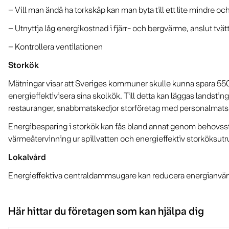
– Vill man ändå ha torkskåp kan man byta till ett lite mindre o
– Utnyttja låg energikostnad i fjärr- och bergvärme, anslut tvä
– Kontrollera ventilationen
Storkök
Mätningar visar att Sveriges kommuner skulle kunna spara 550 
energieffektivisera sina skolkök. Till detta kan läggas landst
restauranger, snabbmatskedjor storföretag med personalmatsa
Energibesparing i storkök kan fås bland annat genom behovssty
värmeåtervinning ur spillvatten och energieffektiv storköksutr
Lokalvård
Energieffektiva centraldammsugare kan reducera energian
Här hittar du företagen som kan hjälpa dig