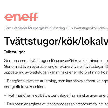
Hem
»
Åtgärder för energieffektivisering
»
El
»
Tvättstugor/kök/lokalv
Tvättstugor/kök/lokal
Tvättstugor
Gemensamma tvättstugor slösar avsevärt mycket mindre energi 
Genom att även byta till energieffektiva vitvaror i tvättstuga
uppdatering av tvättstugan kan minska energiförbrukning, kos
– Energieffektiv tvättutrustning, man kan sänka elförbrukning
energieffektiva maskiner.
– Tvättmaskiner med bättre centrifugering minskar även ene
– Den mest energieffektiva torkprocessen är torkrum följt av t