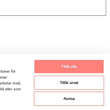
Tillåt alla
tioner för
annan
Tillåt urval
marbetar med.
lit eller som
Avvisa