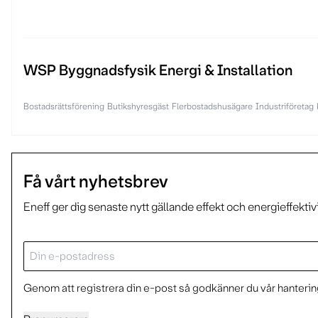
WSP Byggnadsfysik Energi & Installation
Bostadsrättsförening
Butikshyresgäst
Flerbostadshusägare
Industriföretag
Få vårt nyhetsbrev
Eneff ger dig senaste nytt gällande effekt och energieffektiv
E-
post
Genom att registrera din e-post så godkänner du vår hantering