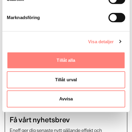
Erik Qvicker
Marknadsföring
erik.qvicker@coor.com
Vi är verksamma i:
Visa detaljer
Stockholms län
Östergötlands län
Örebro län
Östergötlands län
Västmanlands län
Västernorrlands län
Värmlands län
Uppsala län
Tillåt alla
Södermanlands län
Skåne län
Norrbottens län
Kronobergs län
Kalmar län
Jönköpings län
Jämtlands län
Hallands län
Gävleborgs län
Tillåt urval
Gotlands län
Dalarnas län
Blekinge län
Avvisa
Få vårt nyhetsbrev
Eneff ger dig senaste nytt gällande effekt och