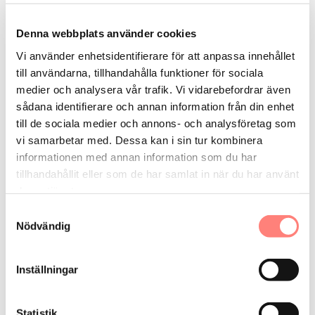
uppföljning. Våra energispecialister är certifierade
energikartläggare enligt lagen (2014:266) om
Denna webbplats använder cookies
energikartläggning i stora företag. Vi är även certifierade
specialister inom energieffektiva datahallar.
Vi använder enhetsidentifierare för att anpassa innehållet
till användarna, tillhandahålla funktioner för sociala
medier och analysera vår trafik. Vi vidarebefordrar även
Vi vänder oss till
sådana identifierare och annan information från din enhet
till de sociala medier och annons- och analysföretag som
Butikshyresgäst
Flerbostadshusägare
Industriföretag
vi samarbetar med. Dessa kan i sin tur kombinera
Kontorshyresgäst
Lokalfastighetsägare
Övrigt
informationen med annan information som du har
tillhandahållit eller som de har samlat in när du har använt
Energitjänster vi utför
deras tjänster.
Drift och underhåll av produkter och system
Samtyckesval
Nödvändig
Teknisk förvaltning - energi
Driftoptimering
Energikartläggning
Konsulttjänster övrigt
Projektledning och samordning
Utbildning
Inställningar
coor.se
open_in_new
Kontaktpersoner
Statistik