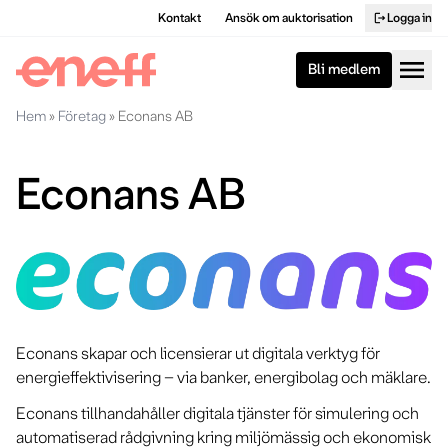
Kontakt
Ansök om auktorisation
Logga in
logout
menu
Bli medlem
Hem
»
Företag
»
Econans AB
Econans AB
Econans skapar och licensierar ut digitala verktyg för
energieffektivisering – via banker, energibolag och mäklare.
Econans tillhandahåller digitala tjänster för simulering och
automatiserad rådgivning kring miljömässig och ekonomisk