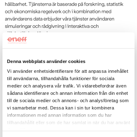
hållbarhet. Tjänsterna är baserade på forskning, statistik
och ekonomiska regelverk och i kombination med
användarens data erbjuder våra tjänster användaren
simuleringar och rådgivning i interaktiva och
självbetjäningslösningar.
Vi vänder oss till
Denna webbplats använder cookies
Flerbostadshusägare
Lokalfastighetsägare
Småhusägare
Övrigt
Vi använder enhetsidentifierare för att anpassa innehållet
till användarna, tillhandahålla funktioner för sociala
Energitjänster vi utför
medier och analysera vår trafik. Vi vidarebefordrar även
sådana identifierare och annan information från din enhet
Energikartläggning
Konsulttjänster övrigt
till de sociala medier och annons- och analysföretag som
Projektledning och samordning
Finansieringslösningar
vi samarbetar med. Dessa kan i sin tur kombinera
One stop shops
informationen med annan information som du har
tillhandahållit eller som de har samlat in när du har använt
www.econans.se
open_in_new
deras tjänster.