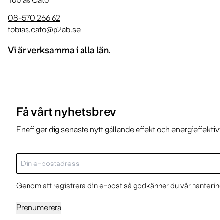
Tobias Cato
08-570 266 62
tobias.cato@p2ab.se
Vi är verksamma i alla län.
Få vårt nyhetsbrev
Eneff ger dig senaste nytt gällande effekt och energieffektiv
E-
post
Genom att registrera din e-post så godkänner du vår hantering
Prenumerera