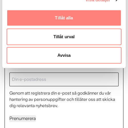
Tillåt alla
Få vårt nyhetsbrev
Tillåt urval
Eneff ger dig senaste nytt gällande effekt och
energieffektivisering – nyhetsbrevet skickas ut en
Avvisa
gång i kvartalet
E-
post
Genom att registrera din e-post så godkänner du vår
hantering av personuppgifter och tillåter oss att skicka
dig relevanta nyhetsbrev.
Prenumerera