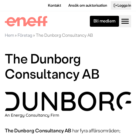
Kontakt
Ansök om auktorisation
Logga in
logout
menu
Bli medlem
Hem
»
Företag
»
The Dunborg Consultancy AB
The Dunborg
Consultancy AB
The Dunborg Consultancy AB
har fyra affärsområden;