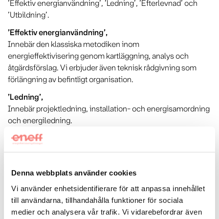
’Effektiv energianvändning’, ’Ledning’, ’Efterlevnad’ och
’Utbildning’.
’Effektiv energianvändning’,
Innebär den klassiska metodiken inom
energieffektivisering genom kartläggning, analys och
åtgärdsförslag. Vi erbjuder även teknisk rådgivning som
förlängning av befintligt organisation.
’Ledning’,
Innebär projektledning, installation- och energisamordning
och energiledning.
’Efterlevnad’,
Innebär energikartläggning, energideklaration samt
inspektion.
Denna webbplats använder cookies
’Utbildning’,
Vi använder enhetsidentifierare för att anpassa innehållet
Innebär Kursansvar och handledarskap mot utbildande
till användarna, tillhandahålla funktioner för sociala
verksamheter.
medier och analysera vår trafik. Vi vidarebefordrar även