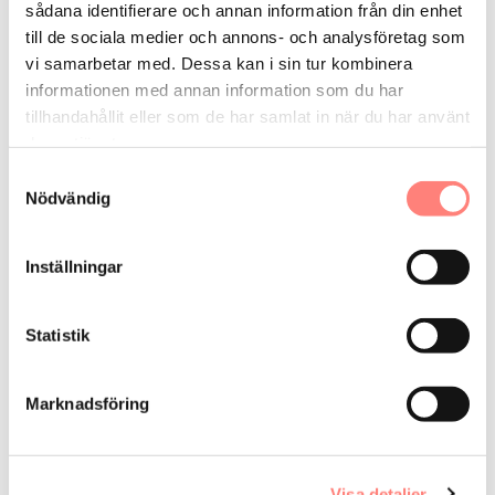
sådana identifierare och annan information från din enhet
Vi vänder oss till
till de sociala medier och annons- och analysföretag som
vi samarbetar med. Dessa kan i sin tur kombinera
Bostadsrättsförening
Industriföretag
Lokalfastighetsägare
informationen med annan information som du har
tillhandahållit eller som de har samlat in när du har använt
Energitjänster vi utför
deras tjänster.
Samtyckesval
Teknisk förvaltning - energi
Driftoptimering
Energikartläggning
Nödvändig
Konsulttjänster övrigt
Projektledning och samordning
Utbildning
Avtal om energiprestanda
Inställningar
www.dunborg.se
open_in_new
Statistik
Kontaktpersoner
Robin Dunborg
Marknadsföring
+46 739-349317
robin.dunborg@dunborg.se
Vi är verksamma i alla län.
Visa detaljer