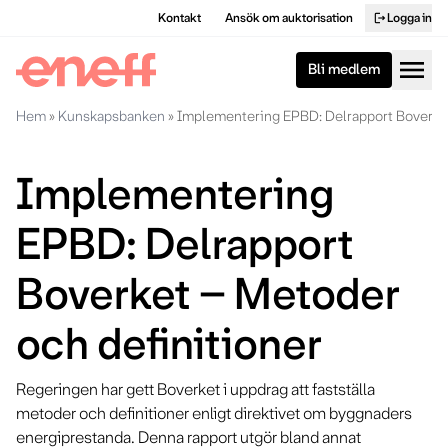
Kontakt
Ansök om auktorisation
Logga in
logout
menu
Bli medlem
Hem
»
Kunskapsbanken
»
Implementering EPBD: Delrapport Boverket
Implementering
EPBD: Delrapport
Boverket – Metoder
och definitioner
Regeringen har gett Boverket i uppdrag att fastställa
metoder och definitioner enligt direktivet om byggnaders
energiprestanda. Denna rapport utgör bland annat