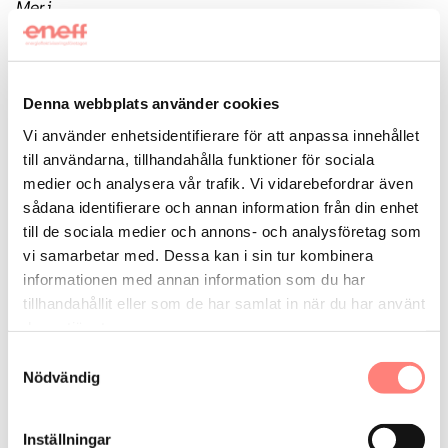
Mer i
EU-direktiv: EED och EPBD
Implementering EPBD/EED: Styrmedel och finansiering för
energirenovering
Denna webbplats använder cookies
Vi använder enhetsidentifierare för att anpassa innehållet
Implementering EPBD Artikel 3: Nationell
till användarna, tillhandahålla funktioner för sociala
byggnadsrenoveringsplan
medier och analysera vår trafik. Vi vidarebefordrar även
Implementering EPBD: Delrapport Boverket – Översyn av
sådana identifierare och annan information från din enhet
systemet med energideklarationer
till de sociala medier och annons- och analysföretag som
vi samarbetar med. Dessa kan i sin tur kombinera
Implementering EED, artikel 22: Framtida energi- och
informationen med annan information som du har
klimatrådgivning
tillhandahållit eller som de har samlat in när du har använt
deras tjänster.
Implementering EED, artikel 12: Rapportering för
Samtyckesval
datacenter
Nödvändig
Implementering EED, artikel 11: Energikartläggning och
energiledningssystem
Inställningar