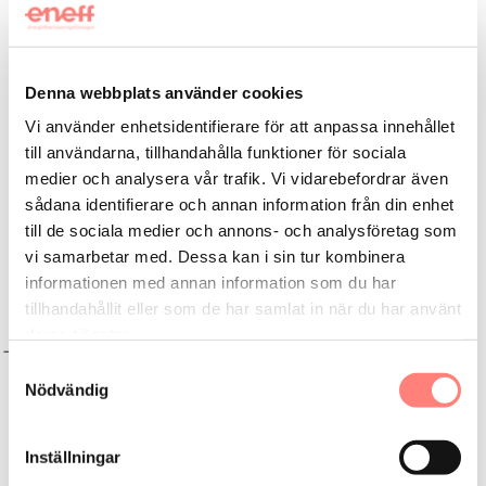
ger företag möjlighet att minska sina energikostnader och
stärka sin konkurrenskraft.
Sök här
Denna webbplats använder cookies
Vi använder enhetsidentifierare för att anpassa innehållet
Mer i
till användarna, tillhandahålla funktioner för sociala
Bidrag, stöd & finansiering
medier och analysera vår trafik. Vi vidarebefordrar även
sådana identifierare och annan information från din enhet
Finansiering via Eneff-företag
till de sociala medier och annons- och analysföretag som
Klimatklivet Naturvårdsverket
vi samarbetar med. Dessa kan i sin tur kombinera
informationen med annan information som du har
Stöd till privatpersoner
tillhandahållit eller som de har samlat in när du har använt
deras tjänster.
Samtyckesval
Kunskapsbanken
Nödvändig
Inställningar