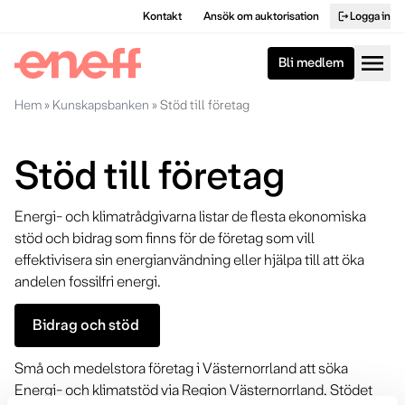
Kontakt
Ansök om auktorisation
Logga in
logout
menu
Bli medlem
Hem
»
Kunskapsbanken
»
Stöd till företag
Stöd till företag
Energi- och klimatrådgivarna listar de flesta ekonomiska
stöd och bidrag som finns för de företag som vill
effektivisera sin energianvändning eller hjälpa till att öka
andelen fossilfri energi.
Bidrag och stöd
Små och medelstora företag i Västernorrland att söka
Energi- och klimatstöd via Region Västernorrland. Stödet