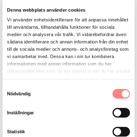
Mer i
Denna webbplats använder cookies
Bidrag, stöd & finansiering
Vi använder enhetsidentifierare för att anpassa innehållet
till användarna, tillhandahålla funktioner för sociala
Stöd till företag
medier och analysera vår trafik. Vi vidarebefordrar även
sådana identifierare och annan information från din enhet
Finansiering via Eneff-företag
till de sociala medier och annons- och analysföretag som
Klimatklivet Naturvårdsverket
vi samarbetar med. Dessa kan i sin tur kombinera
informationen med annan information som du har
tillhandahållit eller som de har samlat in när du har använt
Kunskapsbanken
deras tjänster.
Samtyckesval
Nödvändig
Inställningar
Få vårt nyhetsbrev
Eneff ger dig senaste nytt gällande effekt och
Statistik
energieffektivisering – nyhetsbrevet skickas ut en