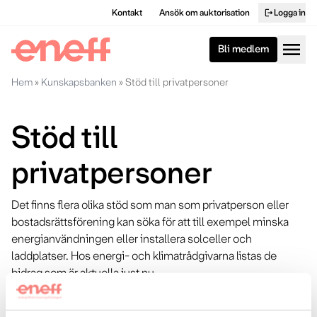
Kontakt
Ansök om auktorisation
Logga in
logout
menu
Bli medlem
Hem
»
Kunskapsbanken
»
Stöd till privatpersoner
Stöd till
privatpersoner
Det finns flera olika stöd som man som privatperson eller
bostadsrättsförening kan söka för att till exempel minska
energianvändningen eller installera solceller och
laddplatser. Hos energi- och klimatrådgivarna listas de
bidrag som är aktuella just nu.
Bidrag och stöd