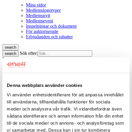
Mina sidor
Medlemslogotyper
Medlemsnytt
Medlemsevent
Inspelningar och dokument
För auktoriserade
Erbjudanden och rabatter
search
Sök efter:
search
Esc
Bli medlem
menu
Hem
»
Flerbostadshusägare
Flerbostadshusägare
Denna webbplats använder cookies
Vi använder enhetsidentifierare för att anpassa innehållet
Implementering EPBD/EED: Styrmedel och finansiering för
till användarna, tillhandahålla funktioner för sociala
energirenovering
medier och analysera vår trafik. Vi vidarebefordrar även
sådana identifierare och annan information från din enhet
2026-04-23
Läs
till de sociala medier och annons- och analysföretag som
vi samarbetar med. Dessa kan i sin tur kombinera