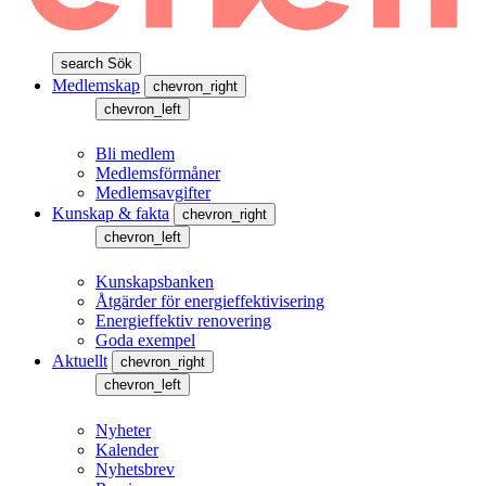
search
Sök
Medlemskap
chevron_right
chevron_left
Bli medlem
Medlemsförmåner
Medlemsavgifter
Kunskap & fakta
chevron_right
chevron_left
Kunskapsbanken
Åtgärder för energieffektivisering
Energieffektiv renovering
Goda exempel
Aktuellt
chevron_right
chevron_left
Nyheter
Kalender
Nyhetsbrev