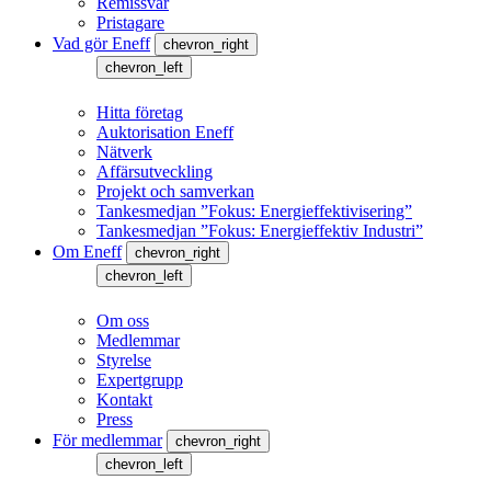
Remissvar
Pristagare
Vad gör Eneff
chevron_right
chevron_left
Hitta företag
Auktorisation Eneff
Nätverk
Affärsutveckling
Projekt och samverkan
Tankesmedjan ”Fokus: Energieffektivisering”
Tankesmedjan ”Fokus: Energieffektiv Industri”
Om Eneff
chevron_right
chevron_left
Om oss
Medlemmar
Styrelse
Expertgrupp
Kontakt
Press
För medlemmar
chevron_right
chevron_left