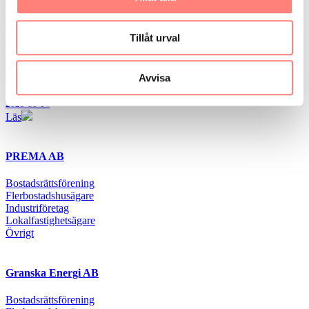
2025-11-28
Läs
Tillåt urval
Implementering EPBD Artikel 3: Nationell
byggnadsrenoveringsplan
Avvisa
2025-10-14
Läs
PREMA AB
Bostadsrättsförening
Flerbostadshusägare
Industriföretag
Lokalfastighetsägare
Övrigt
Granska Energi AB
Bostadsrättsförening