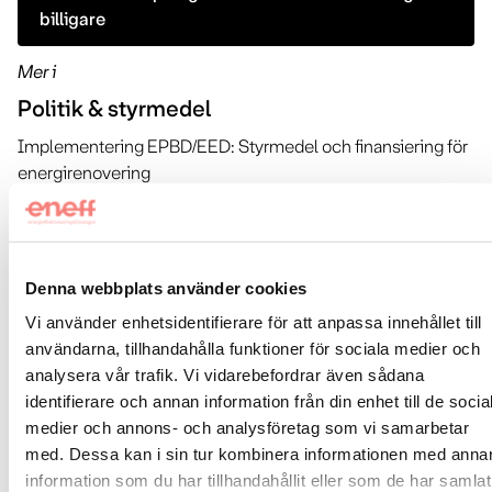
billigare
Mer i
Politik & styrmedel
Implementering EPBD/EED: Styrmedel och finansiering för
energirenovering
Energirenovera Sverige: Förslag på fokusområden till
Sveriges nationella renoveringsplan
Implementering EPBD: Delrapport Boverket – Översyn av
Denna webbplats använder cookies
systemet med energideklarationer
Vi använder enhetsidentifierare för att anpassa innehållet till
användarna, tillhandahålla funktioner för sociala medier och
Implementering EPBD: Delrapport Boverket – Metoder och
analysera vår trafik. Vi vidarebefordrar även sådana
definitioner
identifierare och annan information från din enhet till de socia
medier och annons- och analysföretag som vi samarbetar
Energirenovera Sverige: Förslag på styrmedel till Sveriges
med. Dessa kan i sin tur kombinera informationen med anna
nationella renoveringsplan
information som du har tillhandahållit eller som de har samlat