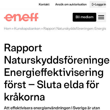
Kontakt
Ansök om auktorisation
Logga in
logout
menu
Bli medlem
Hem
»
Kunskapsbanken
»
Rapport Naturskyddsföreningen: Energieffekt
Rapport
Naturskyddsföreninge
Energieffektivisering
först – Sluta elda för
kråkorna
Att effektivisera energianvändningen i Sverige är utan