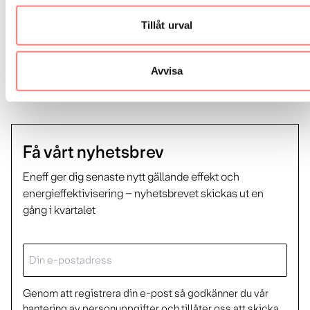
Vita certifikat: Ett kvotpliktssystem för energieffektivisering
Tillåt urval
Kunskapsbanken
Avvisa
Få vårt nyhetsbrev
Eneff ger dig senaste nytt gällande effekt och
energieffektivisering – nyhetsbrevet skickas ut en
gång i kvartalet
E-
post
Genom att registrera din e-post så godkänner du vår
hantering av personuppgifter och tillåter oss att skicka