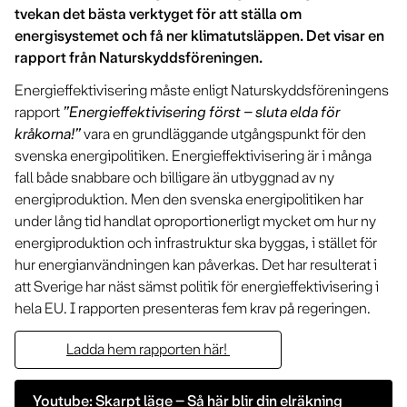
tvekan det bästa verktyget för att ställa om
energisystemet och få ner klimatutsläppen. Det visar en
rapport från Naturskyddsföreningen.
Energieffektivisering måste enligt Naturskyddsföreningens
rapport
”Energieffektivisering först – sluta elda för
kråkorna!”
vara en grundläggande utgångspunkt för den
svenska energipolitiken. Energieffektivisering är i många
fall både snabbare och billigare än utbyggnad av ny
energiproduktion. Men den svenska energipolitiken har
under lång tid handlat oproportionerligt mycket om hur ny
energiproduktion och infrastruktur ska byggas, i stället för
hur energianvändningen kan påverkas. Det har resulterat i
att Sverige har näst sämst politik för energieffektivisering i
hela EU.
I rapporten presenteras fem krav på regeringen.
Ladda hem rapporten här!
Youtube: Skarpt läge – Så här blir din elräkning