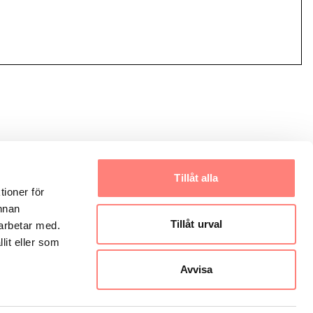
Tillåt alla
tioner för
annan
Tillåt urval
marbetar med.
lit eller som
Avvisa