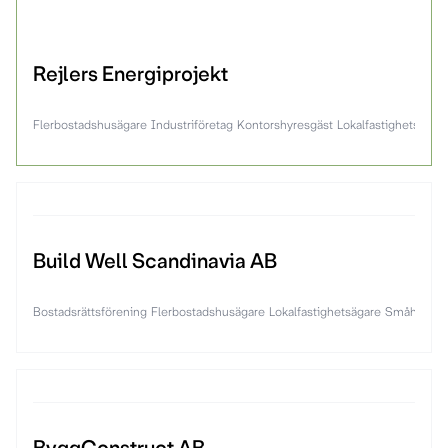
Rejlers Energiprojekt
Flerbostadshusägare
Industriföretag
Kontorshyresgäst
Lokalfastighetsägar
Build Well Scandinavia AB
Bostadsrättsförening
Flerbostadshusägare
Lokalfastighetsägare
Småhusäga