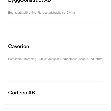
ByggConstruct AB
Bostadsrättsförening
Flerbostadshusägare
Övrigt
Caverion
Bostadsrättsförening
Butikshyresgäst
Flerbostadshusägare
Industriföretag
Corteco AB