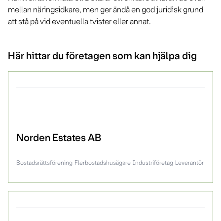
mellan näringsidkare, men ger ändå en god juridisk grund
att stå på vid eventuella tvister eller annat.
Här hittar du företagen som kan hjälpa dig
Norden Estates AB
Bostadsrättsförening
Flerbostadshusägare
Industriföretag
Leverantör
Lokal