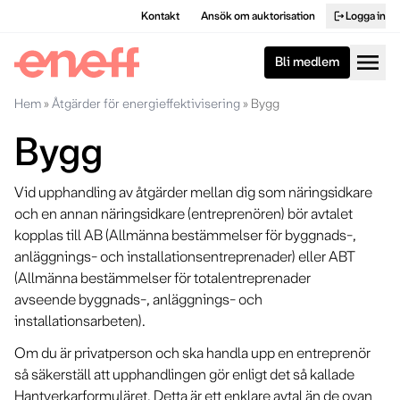
Kontakt
Ansök om auktorisation
Logga in
logout
menu
Bli medlem
Hem
»
Åtgärder för energieffektivisering
»
Bygg
Bygg
Vid upphandling av åtgärder mellan dig som näringsidkare
och en annan näringsidkare (entreprenören) bör avtalet
kopplas till AB (Allmänna bestämmelser för byggnads-,
anläggnings- och installationsentreprenader) eller ABT
(Allmänna bestämmelser för totalentreprenader
avseende byggnads-, anläggnings- och
installationsarbeten).
Om du är privatperson och ska handla upp en entreprenör
så säkerställ att upphandlingen gör enligt det så kallade
Hantverkarformuläret. Detta är ett enklare avtal än de ovan