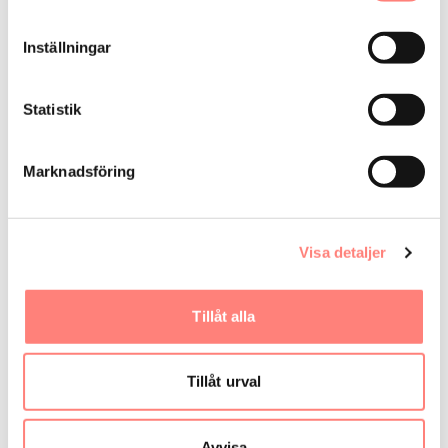
Bostadsrättsförening
Flerbostadshusägare
Kontorshyresgäst
Lokalfastighet
Inställningar
Statistik
Marknadsföring
Klimatfastigheter Småland AB
Bostadsrättsförening
Industriföretag
Lokalfastighetsägare
Småhusägare
Visa detaljer
Tillåt alla
Rexel Sverige AB
Tillåt urval
Bostadsrättsförening
Flerbostadshusägare
Industriföretag
Lokalfastighetsä
Avvisa