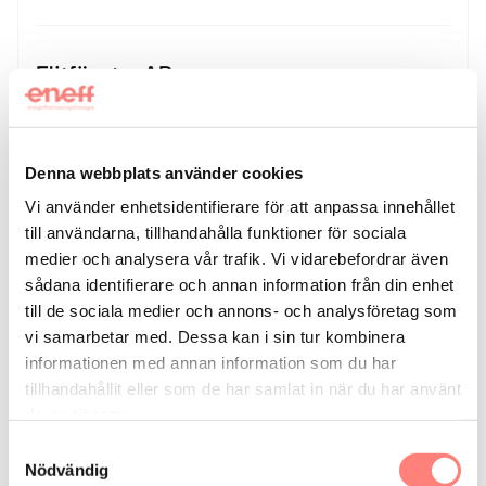
Elitfönster AB
Bostadsrättsförening
Flerbostadshusägare
Industriföretag
Småhusägare
Öv
Denna webbplats använder cookies
Vi använder enhetsidentifierare för att anpassa innehållet
till användarna, tillhandahålla funktioner för sociala
medier och analysera vår trafik. Vi vidarebefordrar även
Fasadgruppen Norden AB
sådana identifierare och annan information från din enhet
till de sociala medier och annons- och analysföretag som
Bostadsrättsförening
Butikshyresgäst
Flerbostadshusägare
Industriföretag
vi samarbetar med. Dessa kan i sin tur kombinera
informationen med annan information som du har
tillhandahållit eller som de har samlat in när du har använt
deras tjänster.
Samtyckesval
Nödvändig
Grundels Fönstersystem