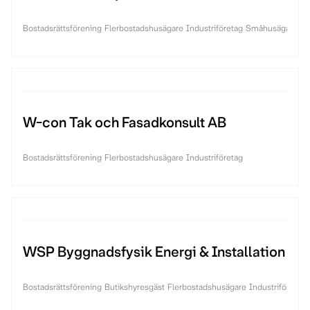
Bostadsrättsförening
Flerbostadshusägare
Industriföretag
Småhusägare
Öv
W-con Tak och Fasadkonsult AB
Bostadsrättsförening
Flerbostadshusägare
Industriföretag
WSP Byggnadsfysik Energi & Installation
Bostadsrättsförening
Butikshyresgäst
Flerbostadshusägare
Industriföretag