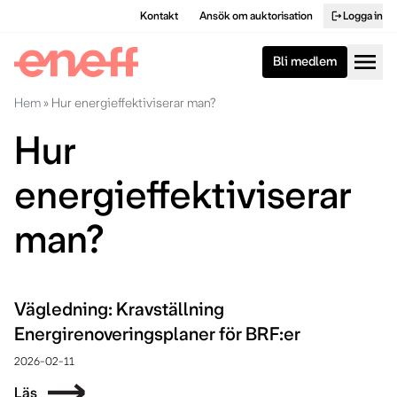
Kontakt
Ansök om auktorisation
Logga in
logout
menu
Bli medlem
Hem
»
Hur energieffektiviserar man?
Hur
energieffektiviserar
man?
Vägledning: Kravställning
Energirenoveringsplaner för BRF:er
2026-02-11
Läs