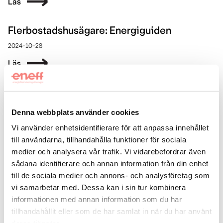
Läs
Flerbostadshusägare: Energiguiden
2024-10-28
Läs
Energieffektivisering inom industrin – sju tips
2024-03-05
Denna webbplats använder cookies
Läs
Vi använder enhetsidentifierare för att anpassa innehållet
till användarna, tillhandahålla funktioner för sociala
medier och analysera vår trafik. Vi vidarebefordrar även
IMD: Individuell mätning och debitering
sådana identifierare och annan information från din enhet
2023-10-13
till de sociala medier och annons- och analysföretag som
Läs
vi samarbetar med. Dessa kan i sin tur kombinera
informationen med annan information som du har
tillhandahållit eller som de har samlat in när du har använt
Kombinerad underhålls- och energiplan