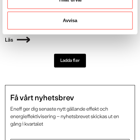
Läs
Ishallar: Energisparförslag
Avvisa
2023-06-19
Läs
Ladda fler
Få vårt nyhetsbrev
Eneff ger dig senaste nytt gällande effekt och
energieffektivisering – nyhetsbrevet skickas ut en
gång i kvartalet