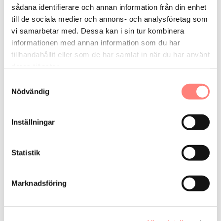
sådana identifierare och annan information från din enhet
till de sociala medier och annons- och analysföretag som
vi samarbetar med. Dessa kan i sin tur kombinera
informationen med annan information som du har
tillhandahållit eller som de har samlat in när du har använt
deras tjänster.
Samtyckesval
Smart-VVC Sverige AB
Nödvändig
Inställningar
Statistik
Caverion
Marknadsföring
Bostadsrättsförening
Butikshyresgäst
Flerbostadshusägare
Industriföretag