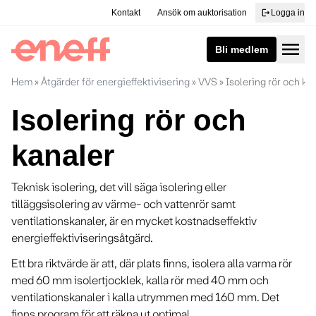
Kontakt
Ansök om auktorisation
logout
Logga in
menu
Bli medlem
Hem
»
Åtgärder för energieffektivisering
»
VVS
»
Isolering rör och ka
Isolering rör och
kanaler
Teknisk isolering, det vill säga isolering eller
tilläggsisolering av värme- och vattenrör samt
ventilationskanaler, är en mycket kostnadseffektiv
energieffektiviseringsåtgärd.
Ett bra riktvärde är att, där plats finns, isolera alla varma rör
med 60 mm isolertjocklek, kalla rör med 40 mm och
ventilationskanaler i kalla utrymmen med 160 mm. Det
finns program för att räkna ut optimal