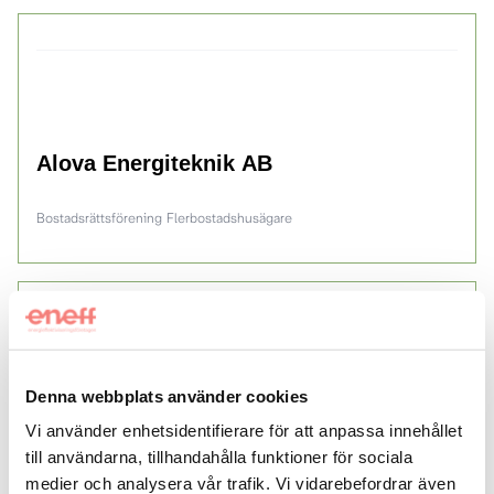
Alova Energiteknik AB
Bostadsrättsförening
Flerbostadshusägare
Denna webbplats använder cookies
Rejlers Energiprojekt
Vi använder enhetsidentifierare för att anpassa innehållet
till användarna, tillhandahålla funktioner för sociala
medier och analysera vår trafik. Vi vidarebefordrar även
Flerbostadshusägare
Industriföretag
Kontorshyresgäst
Lokalfastighetsägar