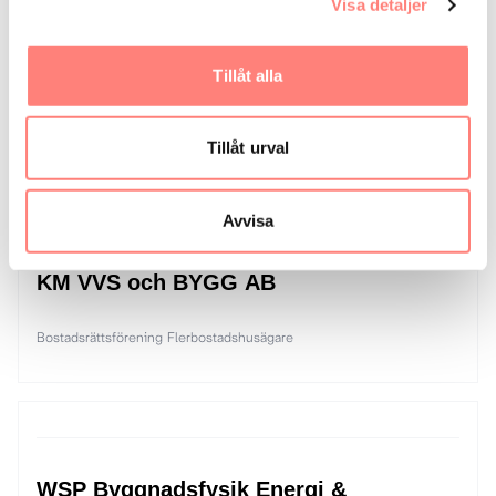
Visa detaljer
Klimatfastigheter Småland AB
Tillåt alla
Bostadsrättsförening
Industriföretag
Lokalfastighetsägare
Småhusägare
Tillåt urval
Avvisa
KM VVS och BYGG AB
Bostadsrättsförening
Flerbostadshusägare
WSP Byggnadsfysik Energi &