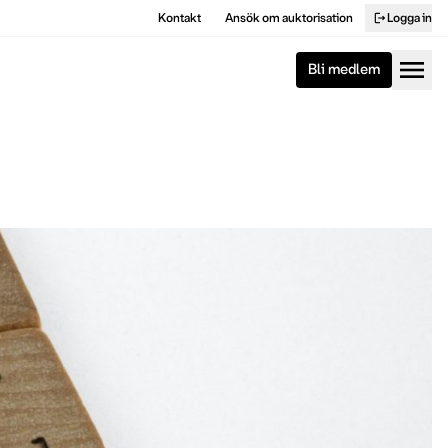
Kontakt
Ansök om auktorisation
Logga in
logout
menu
Bli medlem