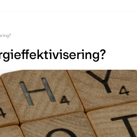
ering?
gieffektivisering?