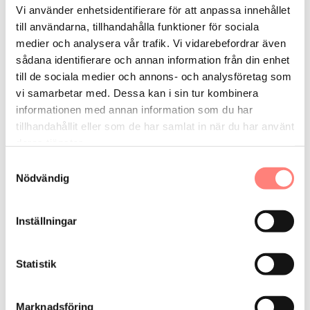
Vi använder enhetsidentifierare för att anpassa innehållet
till användarna, tillhandahålla funktioner för sociala
Sveriges mål med energipolitiken
medier och analysera vår trafik. Vi vidarebefordrar även
sådana identifierare och annan information från din enhet
2023-08-17
till de sociala medier och annons- och analysföretag som
Läs
vi samarbetar med. Dessa kan i sin tur kombinera
informationen med annan information som du har
Ekodesigndirektivet
tillhandahållit eller som de har samlat in när du har använt
deras tjänster.
2023-06-09
Samtyckesval
Läs
Nödvändig
Energy Performance of Buildings Directive
Inställningar
(EPBD)
2023-06-07
Statistik
Läs
Marknadsföring