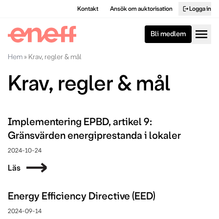
Kontakt
Ansök om auktorisation
Logga in
logout
menu
Bli medlem
Hem
»
Krav, regler & mål
Krav, regler & mål
Implementering EPBD, artikel 9:
Gränsvärden energiprestanda i lokaler
2024-10-24
Läs
Energy Efficiency Directive (EED)
2024-09-14