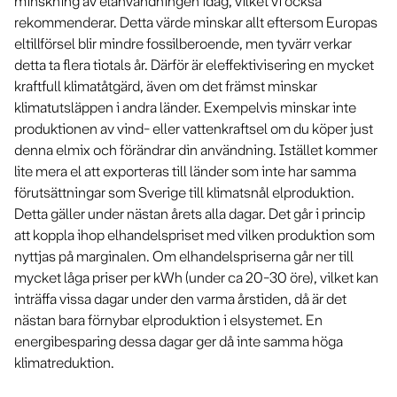
minskning av elanvändningen idag, vilket vi också
rekommenderar. Detta värde minskar allt eftersom Europas
eltillförsel blir mindre fossilberoende, men tyvärr verkar
detta ta flera tiotals år. Därför är eleffektivisering en mycket
kraftfull klimatåtgärd, även om det främst minskar
klimatutsläppen i andra länder. Exempelvis minskar inte
produktionen av vind- eller vattenkraftsel om du köper just
denna elmix och förändrar din användning. Istället kommer
lite mera el att exporteras till länder som inte har samma
förutsättningar som Sverige till klimatsnål elproduktion.
Detta gäller under nästan årets alla dagar. Det går i princip
att koppla ihop elhandelspriset med vilken produktion som
nyttjas på marginalen. Om elhandelspriserna går ner till
mycket låga priser per kWh (under ca 20-30 öre), vilket kan
inträffa vissa dagar under den varma årstiden, då är det
nästan bara förnybar elproduktion i elsystemet. En
energibesparing dessa dagar ger då inte samma höga
klimatreduktion.