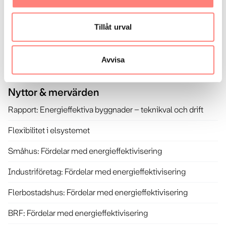
Alla har lika stort skäl att effektivisera sin energianvändning,
även de som köper miljömiljömärkt, eller motsvarade,
Tillåt urval
energi. Eleffektivisering ger störst klimatreduktion.
Energieffektivisering först, sedan även bra energitillförsel!
Den sparade kilowattimman är alltid miljövänligast.
Avvisa
Mer i
Nyttor & mervärden
Rapport: Energieffektiva byggnader – teknikval och drift
Flexibilitet i elsystemet
Småhus: Fördelar med energieffektivisering
Industriföretag: Fördelar med energieffektivisering
Flerbostadshus: Fördelar med energieffektivisering
BRF: Fördelar med energieffektivisering