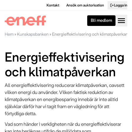
Kontakt
Ansök om auktorisation
Logga in
logout
menu
Bli medlem
Hem
»
Kunskapsbanken
»
Energieffektivisering och klimatpåverkan
Energieffektivisering
och klimatpåverkan
All energieffektivisering reducerar klimatpåverkan, oavsett
vilken energi du använder. Vilken faktisk reduktion av
klimatpåverkan en energibesparing innebär är inte alltid
självklar därför har vi tagit fram en vägledning för att
förtydliga detta.
Vad som händer i verkligheten när du energieffektiviserar
kan inte beräknas utifrån de miljödata som