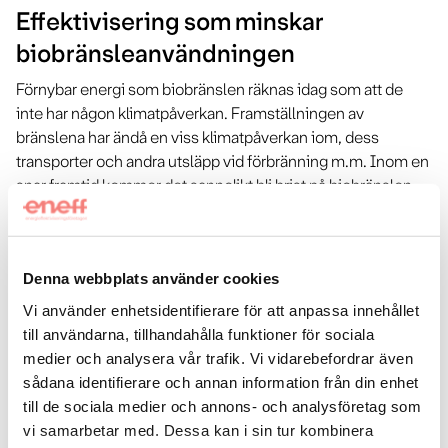
Effektivisering som minskar
biobränsleanvändningen
Förnybar energi som biobränslen räknas idag som att de
inte har någon klimatpåverkan. Framställningen av
bränslena har ändå en viss klimatpåverkan iom, dess
transporter och andra utsläpp vid förbränning m.m. Inom en
snar framtid kommer det sannolikt bli brist på biobränslen
genom att de i allt högre grad ersätter fossila bränslen till
t.ex. transporter och industrins processer i Sverige samt
genom export till andra länder. EEF anser därför att
Denna webbplats använder cookies
effektiviseringar som görs, och därmed minskar
biobränsleanvändningen, bör räknas på samma sätt som
Vi använder enhetsidentifierare för att anpassa innehållet
om de hade ersatt fossila bränslen.
till användarna, tillhandahålla funktioner för sociala
medier och analysera vår trafik. Vi vidarebefordrar även
sådana identifierare och annan information från din enhet
Effektivisering som minskar
till de sociala medier och annons- och analysföretag som
fjärrvärmeanvändningen
vi samarbetar med. Dessa kan i sin tur kombinera